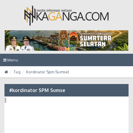
Toggle
Menu
navigation
Tag
Kordinator Spm Sumsel
#kordinator SPM Sumse