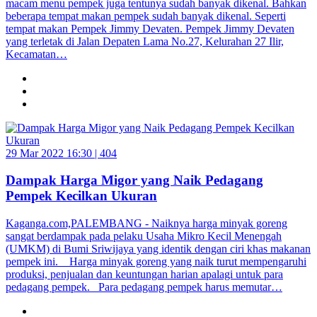
macam menu pempek juga tentunya sudah banyak dikenal. Bahkan
beberapa tempat makan pempek sudah banyak dikenal. Seperti
tempat makan Pempek Jimmy Devaten. Pempek Jimmy Devaten
yang terletak di Jalan Depaten Lama No.27, Kelurahan 27 Ilir,
Kecamatan…
29 Mar 2022 16:30 |
404
Dampak Harga Migor yang Naik Pedagang
Pempek Kecilkan Ukuran
Kaganga.com,PALEMBANG - Naiknya harga minyak goreng
sangat berdampak pada pelaku Usaha Mikro Kecil Menengah
(UMKM) di Bumi Sriwijaya yang identik dengan ciri khas makanan
pempek ini. Harga minyak goreng yang naik turut mempengaruhi
produksi, penjualan dan keuntungan harian apalagi untuk para
pedagang pempek. Para pedagang pempek harus memutar…