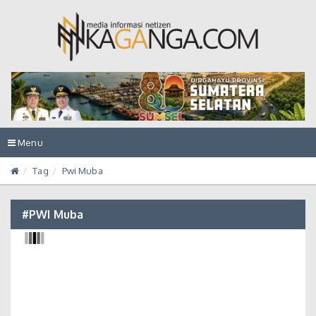
Toggle
Menu
navigation
Tag
Pwi Muba
#PWI Muba