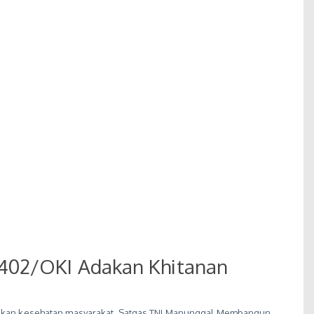
0402/OKI Adakan Khitanan
 akan kesehatan masyarakat, Satgas TNI Manunggal Membangun