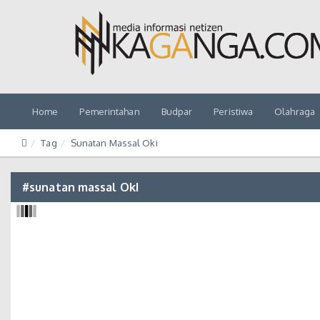
Home
Pemerintahan
Budpar
Peristiwa
Olahraga
Tag
Sunatan Massal Oki
#sunatan massal OkI