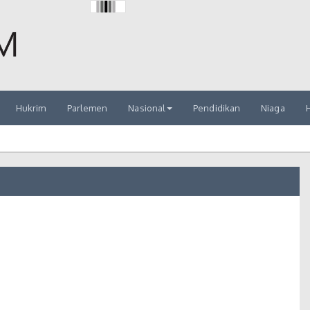
Hukrim
Parlemen
Nasional
Pendidikan
Niaga
H