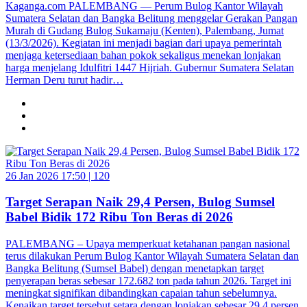
Kaganga.com PALEMBANG — Perum Bulog Kantor Wilayah
Sumatera Selatan dan Bangka Belitung menggelar Gerakan Pangan
Murah di Gudang Bulog Sukamaju (Kenten), Palembang, Jumat
(13/3/2026). Kegiatan ini menjadi bagian dari upaya pemerintah
menjaga ketersediaan bahan pokok sekaligus menekan lonjakan
harga menjelang Idulfitri 1447 Hijriah. Gubernur Sumatera Selatan
Herman Deru turut hadir…
26 Jan 2026 17:50 |
120
Target Serapan Naik 29,4 Persen, Bulog Sumsel
Babel Bidik 172 Ribu Ton Beras di 2026
PALEMBANG – Upaya memperkuat ketahanan pangan nasional
terus dilakukan Perum Bulog Kantor Wilayah Sumatera Selatan dan
Bangka Belitung (Sumsel Babel) dengan menetapkan target
penyerapan beras sebesar 172.682 ton pada tahun 2026. Target ini
meningkat signifikan dibandingkan capaian tahun sebelumnya.
Kenaikan target tersebut setara dengan lonjakan sebesar 29,4 persen