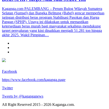
Kaganga.com PALEMBANG – Perum Bulog Wilayah Sumatera
Selatan (Sumsel) dan Bangka Belitung (Babel) gencar memperluas
jaringan distribusi beras program Stabilisasi Pasokan dan Harga
Pangan (SPHP). Upaya ini dilakukan untuk memastikan
ketersediaan beras murah bagi masyarakat sekaligus mendukung
target penyaluran yang kini dinaikkan menjadi 51.281 ton hingga
akhir 2025. Wakil Pimpinan…
Facebook
https://www.facebook.com/kaganga.page
Twitter
Tweets by @kaganganews
All Right Reserved 2015 - 2026 Kaganga.com.